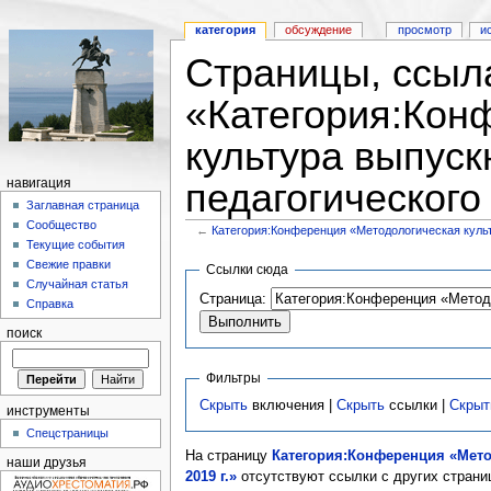
категория
обсуждение
просмотр
и
Страницы, ссыл
«Категория:Кон
культура выпуск
навигация
педагогического
Заглавная страница
Сообщество
←
Категория:Конференция «Методологическая культ
Текущие события
Свежие правки
Ссылки сюда
Случайная статья
Страница:
Справка
поиск
Фильтры
Скрыть
включения |
Скрыть
ссылки |
Скрыт
инструменты
Спецстраницы
На страницу
Категория:Конференция «Мето
наши друзья
2019 г.»
отсутствуют ссылки с других страни