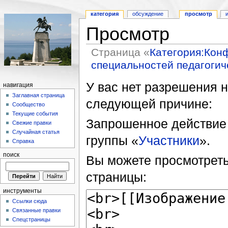
категория
обсуждение
просмотр
Просмотр
Страница «
Категория:Кон
специальностей педагогич
У вас нет разрешения н
навигация
Заглавная страница
следующей причине:
Сообщество
Текущие события
Запрошенное действие 
Свежие правки
Случайная статья
группы «
Участники
».
Справка
поиск
Вы можете просмотреть
страницы:
инструменты
Ссылки сюда
Связанные правки
Спецстраницы