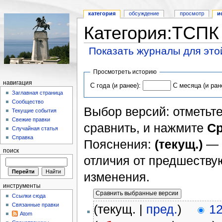
категория
обсуждение
просмотр
и
Категория:ТСПК
Показать журналы для это
Просмотреть историю
навигация
С года (и ранее):
С месяца (и ран
Заглавная страница
Сообщество
Выбор версий: отметьте
Текущие события
Свежие правки
сравнить, и нажмите
Ср
Случайная статья
Справка
Пояснения:
(текущ.)
— 
поиск
отличия от предшеств
изменения.
инструменты
Ссылки сюда
Связанные правки
(текущ. |
пред.
)
12
Atom