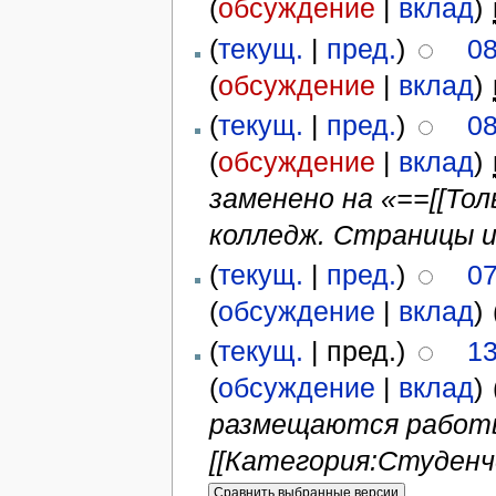
(
обсуждение
|
вклад
)
‎
(
текущ.
|
пред.
)
08
(
обсуждение
|
вклад
)
‎
(
текущ.
|
пред.
)
08
(
обсуждение
|
вклад
)
‎
заменено на «==[[То
колледж. Страницы и
(
текущ.
|
пред.
)
07
(
обсуждение
|
вклад
)
‎
(
текущ.
| пред.)
13
(
обсуждение
|
вклад
)
‎
размещаются работы
[[Категория:Студенче