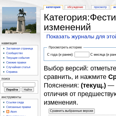
категория
обсуждение
просмотр
и
Категория:Фест
изменений
Показать журналы для это
навигация
Просмотреть историю
Заглавная страница
Сообщество
С года (и ранее):
С месяца (и ран
Текущие события
Свежие правки
Выбор версий: отметьте
Случайная статья
Справка
сравнить, и нажмите
Ср
поиск
Пояснения:
(текущ.)
— 
отличия от предшеств
инструменты
изменения.
Ссылки сюда
Связанные правки
Atom