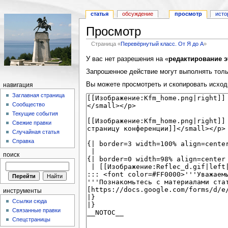
статья
обсуждение
просмотр
исто
Просмотр
Страница «
Перевёрнутый класс. От Я до А
»
У вас нет разрешения на «
редактирование э
Запрошенное действие могут выполнять тольк
Вы можете просмотреть и скопировать исход
навигация
Заглавная страница
Сообщество
Текущие события
Свежие правки
Случайная статья
Справка
поиск
инструменты
Ссылки сюда
Связанные правки
Спецстраницы