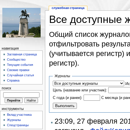
служебная страница
Все доступные 
Общий список журнало
отфильтровать результ
навигация
(учитывается регистр) 
Заглавная страница
Сообщество
регистр).
Текущие события
Свежие правки
Случайная статья
Журналы
Справка
Ис
поиск
Цель (название или участник):
С года (и ранее):
С месяца (и ран
инструменты
Вклад участника
23:09, 27 февраля 20
Журналы
Спецстраницы