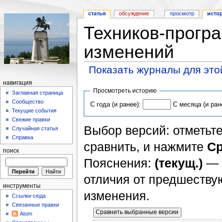
статья
обсуждение
просмотр
исто
Техников-прогр
изменений
Показать журналы для это
навигация
Просмотреть историю
Заглавная страница
Сообщество
С года (и ранее):
С месяца (и ран
Текущие события
Свежие правки
Выбор версий: отметьте
Случайная статья
Справка
сравнить, и нажмите
Ср
поиск
Пояснения:
(текущ.)
— 
отличия от предшеств
инструменты
изменения.
Ссылки сюда
Связанные правки
Atom