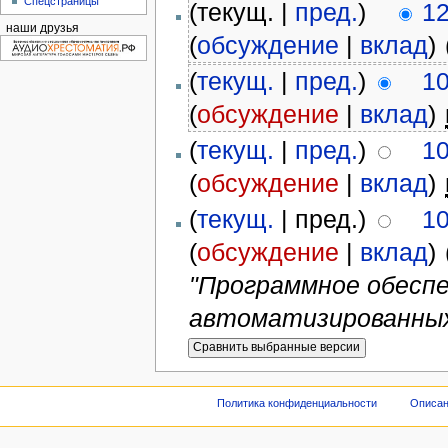
Спецстраницы
(текущ. |
пред.
)
12
наши друзья
(
обсуждение
|
вклад
)
‎
(
текущ.
|
пред.
)
10
(
обсуждение
|
вклад
)
‎
(
текущ.
|
пред.
)
10
(
обсуждение
|
вклад
)
‎
(
текущ.
| пред.)
10
(
обсуждение
|
вклад
)
‎
"Программное обеспе
автоматизированных 
Политика конфиденциальности
Описан