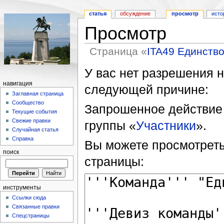
статья
обсуждение
просмотр
исто
Просмотр
Страница «
ITA49 Единств
У вас нет разрешения н
навигация
следующей причине:
Заглавная страница
Сообщество
Запрошенное действие 
Текущие события
Свежие правки
группы «
Участники
».
Случайная статья
Справка
Вы можете просмотреть
поиск
страницы:
инструменты
Ссылки сюда
Связанные правки
Спецстраницы