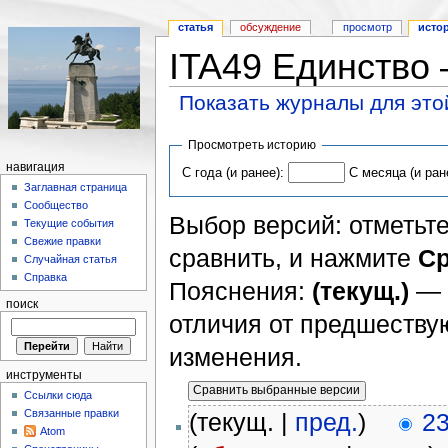
статья
обсуждение
просмотр
исто
ITA49 Единство
Показать журналы для это
Просмотреть историю
навигация
С года (и ранее):
С месяца (и ран
Заглавная страница
Сообщество
Выбор версий: отметьте
Текущие события
Свежие правки
сравнить, и нажмите
Ср
Случайная статья
Справка
Пояснения:
(текущ.)
— 
поиск
отличия от предшеств
изменения.
инструменты
Ссылки сюда
Связанные правки
(текущ. |
пред.
)
23
Atom