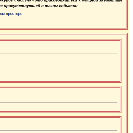
курсе IT-activity - это присоединиться к мощной энергетике
да присутствующей в таком событии
бом просторе