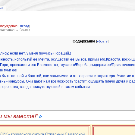
ия
обсуждение
|
вклад
)
Следующая → (разн.)
Содержание
[
убрать
]
ись; если нет, у меня поучись.(Гораций.)
ожность, используй ее!Мечта, осуществи ее!Вызов, прими его.Красота, восхища
оре, превозмоги его.Блаженство, вкуси его!Борьба, выдержи ее!Приключение
е губи ее!
ыть полной и богатой, вне зависимости от возраста и характера. Участие в ко
 - конкурсы. Они дают нам возможность "расти", ощущать плечо друга и радость
творчества, всегда присутствующей в таком событии
и мы вместе!
"
ИК» городского округа Отрадный Самарской