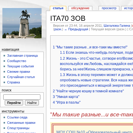
статья
обсуждение
просмотр
истор
ITA70 ЗОВ
Версия от 23:44, 16 апреля 2011;
Шаталова Галина
(
(
разн.
)
← Предыдущая
| Текущая версия (разн.) | 
1
"Мы такие разные...и все-таки мы вместе!"
навигация
1.1
Если знаешь что-нибудь получше, подел
Заглавная страница
1.2
Жизнь - это:Счастье, сотвори его!Возм
Сообщество
воспользуйся им.Любовь, наслаждайся ею!Г
Текущие события
борись за нее!Жизнь слишком прекрасна, н
Свежие правки
1.3
Жизнь в эпоху перемен может и должна б
Случайная статья
опробовать новые стратегии. Вся наша жизнь
Справка
это присоединиться к мощной энергетике 
поиск
2
"Найти черную кошку в темной комнате"
3
"Умная карта"
4
"Игра в пазлы"
инструменты
"
Мы такие разные...и все-так
Ссылки сюда
Связанные правки
Спецстраницы
МОУ СОШ №10 «Образовательный центр Л