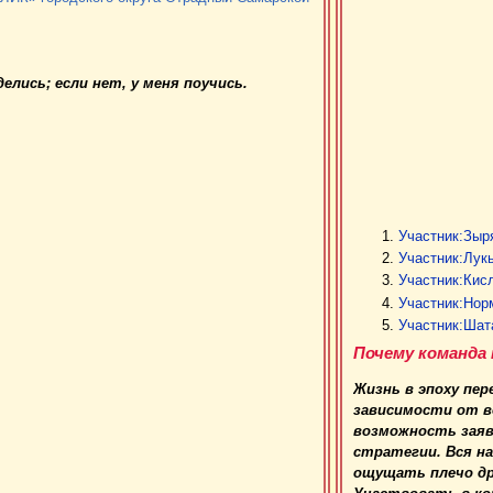
елись; если нет, у меня поучись.
Участник:Зыр
Участник:Лук
Участник:Кис
Участник:Нор
Участник:Шат
Почему команда 
Жизнь в эпоху пе
зависимости от воз
возможность заяв
стратегии. Вся н
ощущать плечо дру