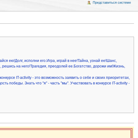
Представиться системе
йся ею!Долг, исполни его.Игра, играй в нее!Тайна, узнай ее!Шанс,
, решись на него!Трагедия, преодолей ее.Богатство, дорожи им!Жизнь,
нкурсе IT-activity - это возможность заявить о себе и своих приоритетах,
 победы. Знать что "я" - часть "мы". Участвовать в конкурсе IT-activity -