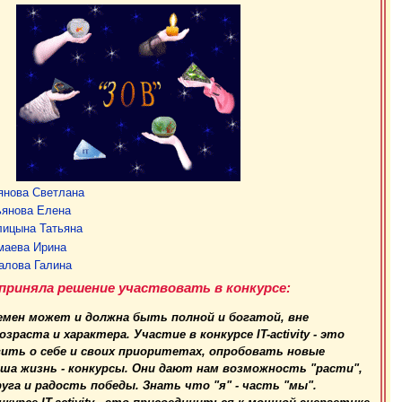
янова Светлана
ьянова Елена
лицына Татьяна
маева Ирина
алова Галина
приняла решение участвовать в конкурсе:
ремен может и должна быть полной и богатой, вне
раста и характера. Участие в конкурсе IT-activity - это
ить о себе и своих приоритетах, опробовать новые
аша жизнь - конкурсы. Они дают нам возможность "расти",
га и радость победы. Знать что "я" - часть "мы".