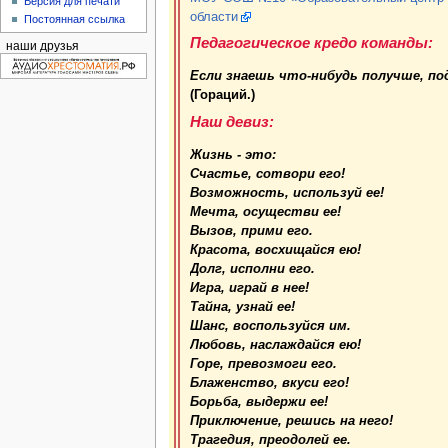
Версия для печати
области
Постоянная ссылка
Педагогическое кредо команды:
наши друзья
Если знаешь что-нибудь получше, под
(Гораций.)
Наш девиз:
Жизнь - это:
Счастье, сотвори его!
Возможность, используй ее!
Мечта, осуществи ее!
Вызов, прими его.
Красота, восхищайся ею!
Долг, исполни его.
Игра, играй в нее!
Тайна, узнай ее!
Шанс, воспользуйся им.
Любовь, наслаждайся ею!
Горе, превозмоги его.
Блаженство, вкуси его!
Борьба, выдержи ее!
Приключение, решись на него!
Трагедия, преодолей ее.