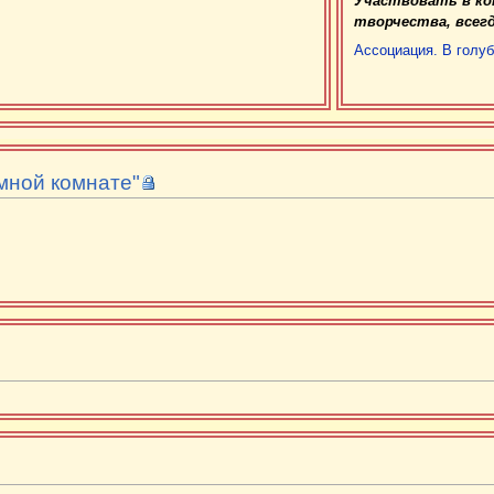
Участвовать в кон
творчества, всег
Ассоциация. В голу
мной комнате"