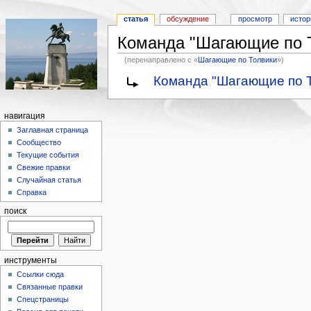
статья
обсуждение
просмотр
истор
Команда "Шагающие по 
(перенаправлено с «
Шагающие по Толвики
»)
Команда "Шагающие по То
навигация
Заглавная страница
Сообщество
Текущие события
Свежие правки
Случайная статья
Справка
поиск
инструменты
Ссылки сюда
Связанные правки
Спецстраницы