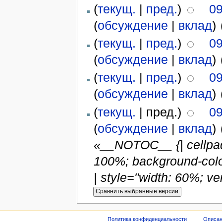
(
текущ.
|
пред.
)
09
(
обсуждение
|
вклад
)
‎
(
текущ.
|
пред.
)
09
(
обсуждение
|
вклад
)
‎
(
текущ.
|
пред.
)
09
(
обсуждение
|
вклад
)
‎
(
текущ.
| пред.)
09
(
обсуждение
|
вклад
)
‎
«__NOTOC__ {| cellpad
100%; background-color:
| style="width: 60%; ve
Политика конфиденциальности
Описан