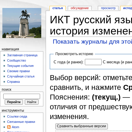
статья
обсуждение
просмотр
исто
ИКТ русский язы
история измене
Показать журналы для это
навигация
Просмотреть историю
Заглавная страница
Сообщество
С года (и ранее):
С месяца (и ран
Текущие события
Свежие правки
Выбор версий: отметьте
Случайная статья
Справка
сравнить, и нажмите
Ср
поиск
Пояснения:
(текущ.)
— 
отличия от предшеств
инструменты
изменения.
Ссылки сюда
Связанные правки
Atom