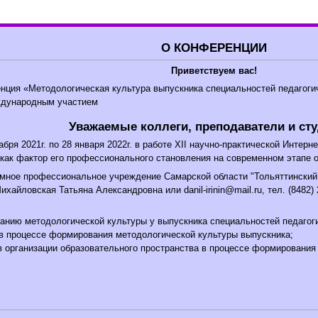
О КОНФЕРЕНЦИИ
Приветствуем вас!
енция «Методологическая культура выпускника специальностей педагоги
ждународным участием
Уважаемые коллеги, преподаватели и ст
бря 2021г. по 28 января 2022г. в работе XII научно-практической Инте
 как фактор его профессионального становления на современном этапе
ое профессиональное учреждение Самарской области "Тольяттинский со
ихайловская Татьяна Александровна или danil-irinin@mail.ru, тел. (8482
анию методологической культуры у выпускника специальностей педагоги
 в процессе формирования методологической культуры выпускника;
 организации образовательного пространства в процессе формирования