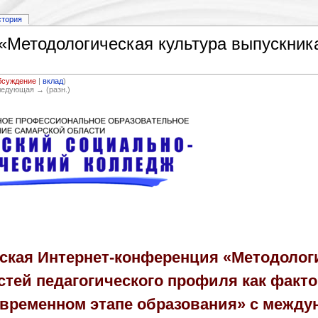
стория
«Методологическая культура выпускника
бсуждение
|
вклад
)
Следующая → (разн.)
еская Интернет-конференция «Методолог
тей педагогического профиля как факт
овременном этапе образования» с межд