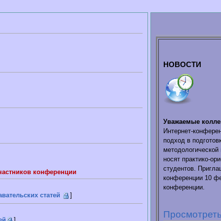
НОВОСТИ
Уважаемые коллег
Интернет-конфере
подход в подготов
методологической 
носят практико-ор
студентов. Пригла
участников конференции
конференции 10 фе
конференции.
вательских статей
]
Просмотреть
ей
]