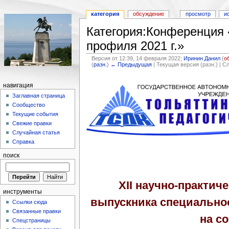
категория
обсуждение
просмотр
и
Категория:Конференция 
профиля 2021 г.»
Версия от 12:39, 14 февраля 2022;
Иринин Данил
(
о
(
разн.
)
← Предыдущая
| Текущая версия (разн.) | 
навигация
Заглавная страница
Сообщество
Текущие события
Свежие правки
Случайная статья
Справка
поиск
XII научно-практич
инструменты
выпускника специальнос
Ссылки сюда
Связанные правки
на с
Спецстраницы