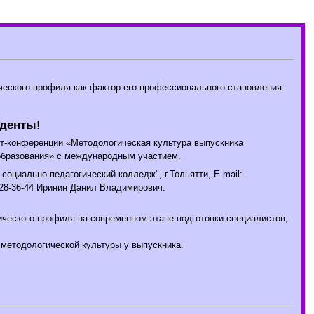
ческого профиля как фактор его профессионального становления
уденты!
рнет-конференции «Методологическая культура выпускника
 образования» с международным участием.
циально-педагогический колледж", г.Тольятти, E-mail:
) 28-36-44 Иринин Данил Владимирович.
ческого профиля на современном этапе подготовки специалистов;
 методологической культуры у выпускника.