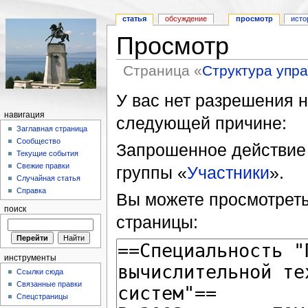
статья
обсуждение
просмотр
исто
Просмотр
Страница «
Структура упр
У вас нет разрешения н
навигация
следующей причине:
Заглавная страница
Сообщество
Запрошенное действие 
Текущие события
Свежие правки
группы «
Участники
».
Случайная статья
Справка
Вы можете просмотреть
поиск
страницы:
инструменты
Ссылки сюда
Связанные правки
Спецстраницы