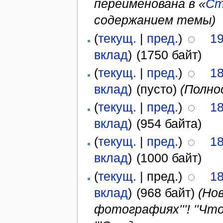
переименована в «
Ст
содержанием темы)
(
текущ.
|
пред.
)
19
вклад
)
‎
(1750 байт)
(
текущ.
|
пред.
)
18
вклад
)
‎
(пусто)
(Полно
(
текущ.
|
пред.
)
18
вклад
)
‎
(954 байта)
(
текущ.
|
пред.
)
18
вклад
)
‎
(1000 байт)
(
текущ.
| пред.)
18
вклад
)
‎
(968 байт)
(Нов
фотографиях'''! ''Чт