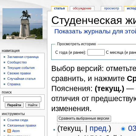
статья
обсуждение
просмотр
исто
Студенческая ж
Показать журналы для это
Просмотреть историю
навигация
С года (и ранее):
С месяца (и ран
Заглавная страница
Сообщество
Выбор версий: отметьте
Текущие события
Свежие правки
сравнить, и нажмите
Ср
Случайная статья
Справка
Пояснения:
(текущ.)
— 
поиск
отличия от предшеств
изменения.
инструменты
Ссылки сюда
Связанные правки
(текущ. |
пред.
)
03
Atom