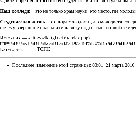
удовлетворения потребностей студентов в интеллектуальном и 
Наш колледж
– это не только храм науки, это место, где моло
Студенческая жизнь
– это пора молодости, а в молодости сове
почему вчерашние школьники на лету подхватывают любые идеи, 
Источник — «
http://wiki.tgl.net.ru/index.php?
title=%D0%A1%D1%82%D1%83%D0%B4%D0%B5%D0%BD%
Категория
:
ТСПК
Последнее изменение этой страницы: 03:01, 21 марта 2010.