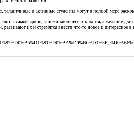
нравственном развитии.
дые, талантливые и активные студенты могут в полной мере раскр
ршаются самые яркие, запоминающиеся открытия, а желание двига
развивают их и стремятся внести что-то новое и интересное в 
D1%87%D0%B5%D1%81%D0%BA%D0%B0%D1%8F_%D0%B6%D