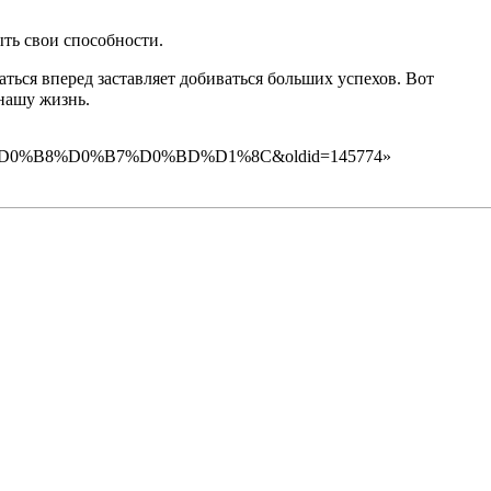
ыть свои способности.
ться вперед заставляет добиваться больших успехов. Вот
нашу жизнь.
0%B8%D0%B7%D0%BD%D1%8C&oldid=145774
»