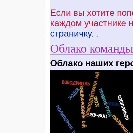
Если вы хотите поп
каждом участнике н
страничку.
.
Облако команды
Облако наших гер