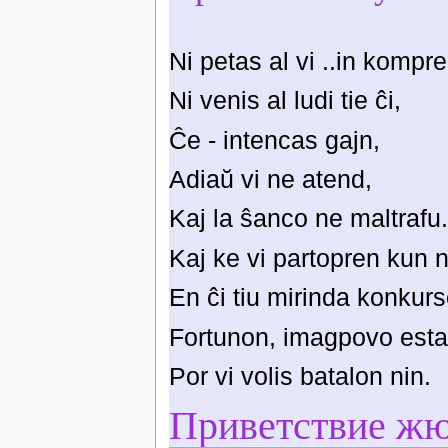
Ni petas al vi ..in kompr
Ni venis al ludi tie ĉi,
Ĉe - intencas gajn,
Adiaŭ vi ne atend,
Kaj la ŝanco ne maltrafu.
Kaj ke vi partopren kun n
En ĉi tiu mirinda konkurs
Fortunon, imagpovo estas 
Por vi volis batalon nin.
Приветствие жю