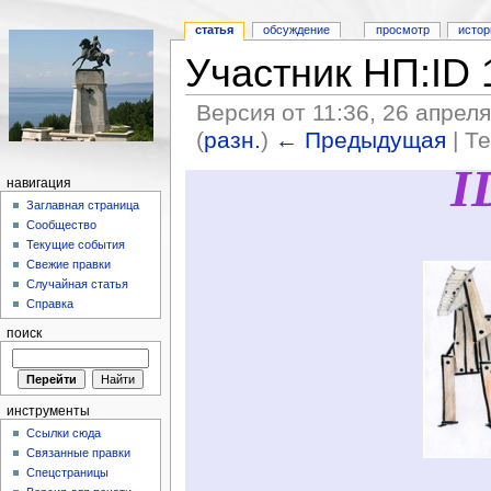
статья
обсуждение
просмотр
истор
Участник НП:ID
Версия от 11:36, 26 апрел
(
разн.
)
← Предыдущая
| Т
I
навигация
Заглавная страница
Сообщество
Текущие события
Свежие правки
Случайная статья
Справка
поиск
инструменты
Ссылки сюда
Связанные правки
Спецстраницы