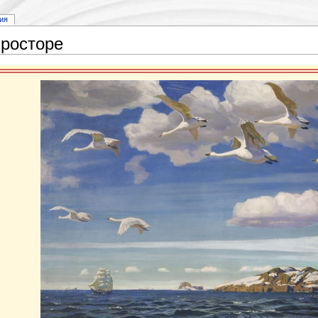
ия
просторе