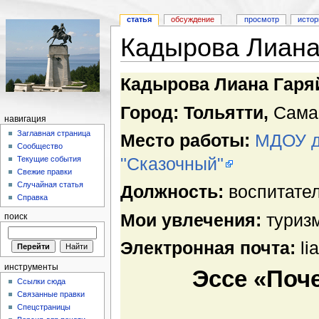
статья
обсуждение
просмотр
истор
Кадырова Лиана
Кадырова Лиана Гаря
Город: Тольятти,
Сама
навигация
Заглавная страница
Место работы:
МДОУ д
Сообщество
"Сказочный"
Текущие события
Свежие правки
Случайная статья
Должность:
воспитате
Справка
Мои увлечения:
туризм
поиск
Электронная почта:
li
инструменты
Эссе «Поч
Ссылки сюда
Связанные правки
Спецстраницы