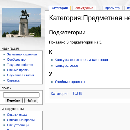
категория
обсуждение
просмотр
и
Категория:Предметная н
Подкатегории
Показано 3 подкатегории из 3.
навигация
К
Заглавная страница
Конкурс логотипов и слоганов
Сообщество
Текущие события
Конкурс эссе
Свежие правки
У
Случайная статья
Справка
Учебные проекты
поиск
Категория
:
ТСПК
инструменты
Ссылки сюда
Связанные правки
Спецстраницы