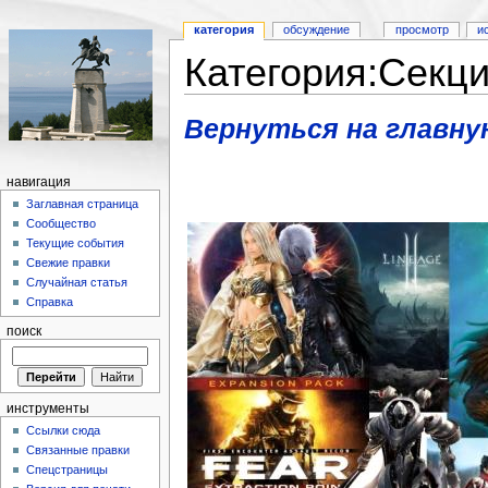
категория
обсуждение
просмотр
и
Категория:Секци
Вернуться на главну
навигация
Заглавная страница
Сообщество
Текущие события
Свежие правки
Случайная статья
Справка
поиск
инструменты
Ссылки сюда
Связанные правки
Спецстраницы