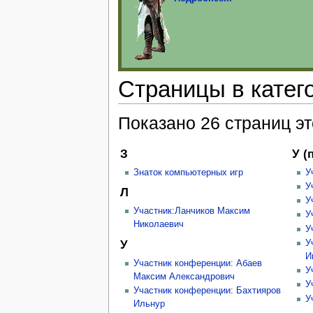
Страницы в катег
Показано 26 страниц эт
З
У (
Знаток компьютерных игр
У
У
Л
У
Участник:Ланчиков Максим
У
Николаевич
У
У
У
И
Участник конференции: Абаев
У
Максим Александрович
У
Участник конференции: Бахтияров
У
Ильнур