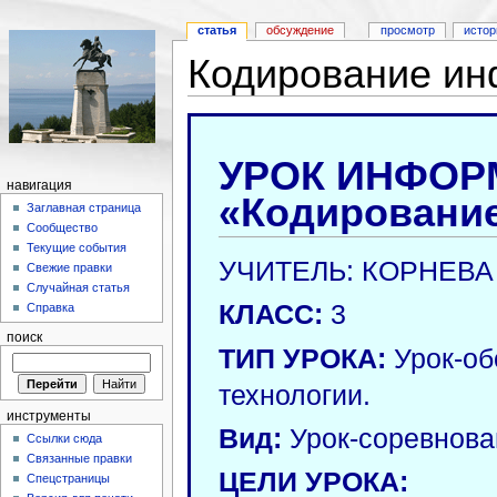
статья
обсуждение
просмотр
истор
Кодирование и
УРОК ИНФОР
навигация
«Кодировани
Заглавная страница
Сообщество
Текущие события
УЧИТЕЛЬ: КОРНЕВ
Свежие правки
Случайная статья
КЛАСС:
3
Справка
поиск
ТИП УРОКА:
Урок-об
технологии.
инструменты
Вид:
Урок-соревнова
Ссылки сюда
Связанные правки
ЦЕЛИ УРОКА:
Спецстраницы