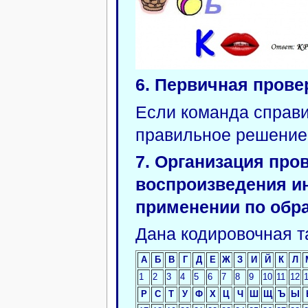
6. Первичная прове
Если команда справи
правильное решение 
7. Организация про
воспроизведения и
применении по обра
Дана кодировочная т
А
Б
В
Г
Д
Е
Ж
З
И
Й
К
Л
1
2
3
4
5
6
7
8
9
10
11
12
Р
С
Т
У
Ф
Х
Ц
Ч
Ш
Щ
Ъ
Ы