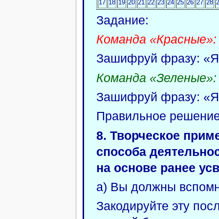
17
18
19
20
21
22
23
24
25
26
27
28
Задание:
Команда «Красные»:
Зашифруй фразу: 
Команда «Зеленые»:
Зашифруй фразу: 
Правильное решение 
8. Творческое прим
способа деятельнос
на основе ранее ус
а) Вы должны вспомн
Закодируйте эту пос