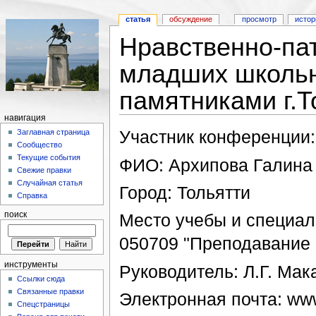
статья
обсуждение
просмотр
истор
Нравственно-па
младших школьн
памятниками г.Т
навигация
Участник конференции:
Заглавная страница
Сообщество
Текущие события
ФИО: Архипова Галина
Свежие правки
Случайная статья
Город: Тольятти
Справка
поиск
Место учебы и специа
050709 "Преподавание 
инструменты
Руководитель: Л.Г. Мак
Ссылки сюда
Связанные правки
Электронная почта: www.
Спецстраницы