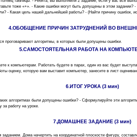
толбец таблицы. - Ребята, вы выполнили 2 задание, если у вас все выпо
тавьте тоже «+». - Какие ошибки могут быть допущены в этом задании? -
али? - Какая цель нашей дальнейшей работы? - (Найти причину ошибок, и
4.ОБОБЩЕНИЕ ПРИЧИН ЗАТРУДНЕНИЙ ВО ВНЕШНЕЙ
ся проговаривают алгоритмы, в которых были допущены ошибки.
5.CАМОСТОЯТЕЛЬНАЯ РАБОТА НА КОМПЬЮТЕР
ете к компьютерам. Работать будете в парах, один из вас будет выступа
оты оценку, которую вам выставит компьютер, занесите в лист оцениван
6.ИТОГ УРОКА (3 мин)
каких алгоритмах были допущены ошибки? - Сформулируйте эти алгоритм
 за работу на уроке.
7.ДОМАШНЕЕ ЗАДАНИЕ (3 мин)
м заданием. Дома начертить на координатной плоскости фигуру, составл