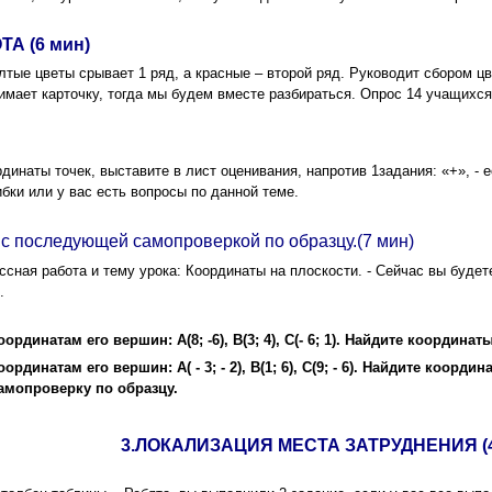
А (6 мин)
лтые цветы срывает 1 ряд, а красные – второй ряд. Руководит сбором цв
днимает карточку, тогда мы будем вместе разбираться. Опрос 14 учащихс
динаты точек, выставите в лист оценивания, напротив 1задания: «+», - 
бки или у вас есть вопросы по данной теме.
с последующей самопроверкой по образцу.(7 мин)
сная работа и тему урока: Координаты на плоскости. - Сейчас вы будете
.
динатам его вершин: А(8; -6), В(3; 4), С(- 6; 1). Найдите координа
динатам его вершин: А( - 3; - 2), В(1; 6), С(9; - 6). Найдите коорд
амопроверку по образцу.
3.ЛОКАЛИЗАЦИЯ МЕСТА ЗАТРУДНЕНИЯ (4