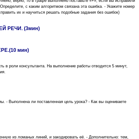
лнено, верно, то в графе выполнено поставьте «+», если вы исправили
 Определите, с каким алгоритмом связана эта ошибка. - Укажите номер
справить их и научиться решать подобные задания без ошибок)
 РЕЧИ. (3мин)
Е.(10 мин)
ть в роли консультанта. На выполнение работы отводится 5 минут,
ия.
ы. - Выполнена ли поставленная цель урока? - Как вы оцениваете
енную из ломаных линий, и закодировать её. - Дополнительно: тем,