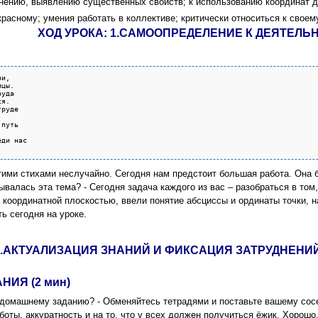
внению, выявлению существенных свойств; к использованию координат д
расному; умения работать в коллективе; критически относиться к свое
ХОД УРОКА: 1.САМООПРЕДЕЛЕНИЕ К ДЕЯТЕЛЬН
и,

цы.

уда 

я.

руде

 

путь



ди нас

этими стихами неслучайно. Сегодня нам предстоит большая работа. Она 
валась эта тема? - Сегодня задача каждого из вас – разобраться в том, 
 координатной плоскостью, ввели понятие абсциссы и ординаты точки, н
ь сегодня на уроке.
2.АКТУАЛИЗАЦИЯ ЗНАНИЙ И ФИКСАЦИЯ ЗАТРУДНЕНИЙ
НИЯ (2 мин)
о домашнему заданию? - Обменяйтесь тетрадями и поставьте вашему сосе
ты, аккуратность и на то, что у всех должен получиться ёжик. Хорошо