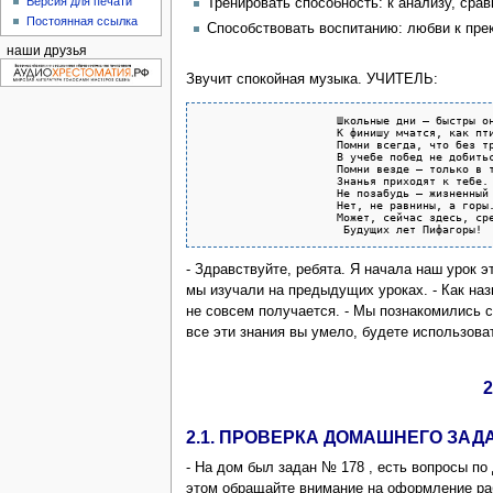
Версия для печати
Тренировать способность: к анализу, сра
Постоянная ссылка
Способствовать воспитанию: любви к прек
наши друзья
Звучит спокойная музыка. УЧИТЕЛЬ:
                     Школьные дни – быстры он
                     К финишу мчатся, как пти
                     Помни всегда, что без тр
                     В учебе побед не добитьс
                     Помни везде – только в т
                     Знанья приходят к тебе. 
                     Не позабудь – жизненный 
                     Нет, не равнины, а горы.
                     Может, сейчас здесь, сре
- Здравствуйте, ребята. Я начала наш урок 
мы изучали на предыдущих уроках. - Как назы
не совсем получается. - Мы познакомились с
все эти знания вы умело, будете использоват
2.1. ПРОВЕРКА ДОМАШНЕГО ЗАДА
- На дом был задан № 178 , есть вопросы п
этом обращайте внимание на оформление рабо