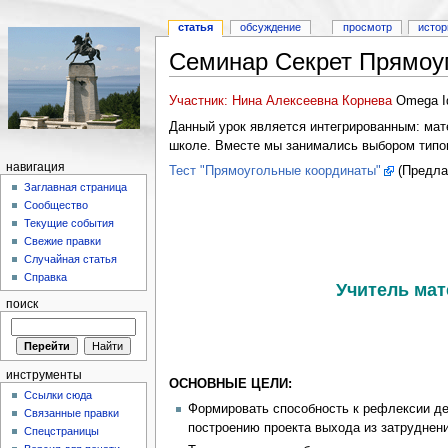
статья
обсуждение
просмотр
истор
Семинар Секрет Прямоуг
Участник: Нина Алексеевна Корнева
Omega Id
Данный урок является интегрированным: мат
школе. Вместе мы занимались выбором типов 
навигация
Тест "Прямоугольные координаты"
(Предлаг
Заглавная страница
Сообщество
Текущие события
Свежие правки
Случайная статья
Справка
Учитель мат
поиск
инструменты
ОСНОВНЫЕ ЦЕЛИ:
Ссылки сюда
Формировать способность к рефлексии де
Связанные правки
построению проекта выхода из затруднени
Спецстраницы