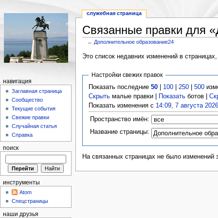
служебная страница
Связанные правки для «
←
Дополнительное образование24
Это список недавних изменений в страницах,
Настройки свежих правок
навигация
Показать последние
50
|
100
|
250
|
500
изм
Заглавная страница
Скрыть
малые правки |
Показать
ботов |
Ск
Сообщество
Показать изменения с
14:09, 7 августа 202
Текущие события
Свежие правки
Пространство имён:
Случайная статья
Название страницы:
Справка
поиск
На связанных страницах не было изменений 
инструменты
Atom
Спецстраницы
наши друзья