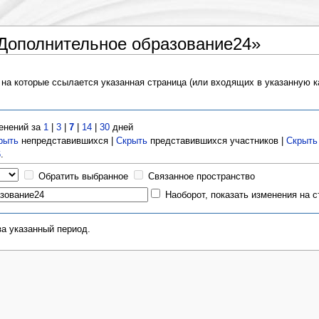
Дополнительное образование24»
 на которые ссылается указанная страница (или входящих в указанную 
енений за
1
|
3
|
7
|
14
|
30
дней
рыть
непредставившихся |
Скрыть
представившихся участников |
Скрыть
6
.
Обратить выбранное
Связанное пространство
Наоборот, показать изменения на 
за указанный период.