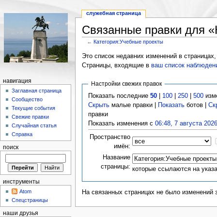
служебная страница
Связанные правки для «
←
Категория:Учебные проекты
Это список недавних изменений в страницах,
Страницы, входящие в
ваш список наблюден
навигация
Настройки свежих правок
Заглавная страница
Показать последние
50
|
100
|
250
|
500
изм
Сообщество
Скрыть
малые правки |
Показать
ботов |
Ск
Текущие события
правки
Свежие правки
Показать изменения с
06:48, 7 августа 202
Случайная статья
Справка
Пространство
имён:
поиск
Название
страницы:
которые ссылаются на указ
инструменты
Atom
На связанных страницах не было изменений 
Спецстраницы
наши друзья