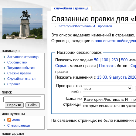
служебная страница
Связанные правки для «
←
Категория:Фестиваль ИТ проектов
Это список недавних изменений в страницах,
Страницы, входящие в
ваш список наблюден
навигация
Настройки свежих правок
Заглавная страница
Показать последние
50
|
100
|
250
|
500
изм
Сообщество
Скрыть
малые правки |
Показать
ботов |
Ск
Текущие события
правки
Свежие правки
Показать изменения с
13:03, 9 августа 202
Случайная статья
Справка
Пространство
имён:
поиск
Название
страницы:
которые ссылаются на указ
инструменты
Atom
На связанных страницах не было изменений 
Спецстраницы
наши друзья