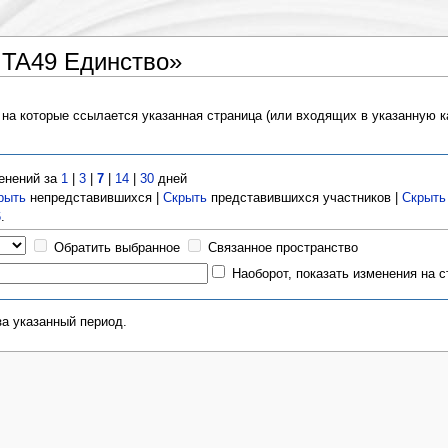
ITA49 Единство»
 на которые ссылается указанная страница (или входящих в указанную 
енений за
1
|
3
|
7
|
14
|
30
дней
рыть
непредставившихся |
Скрыть
представившихся участников |
Скрыть
6
.
Обратить выбранное
Связанное пространство
Наоборот, показать изменения на 
за указанный период.