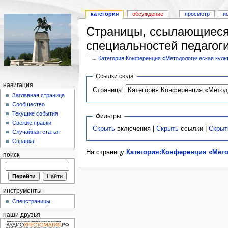
категория
обсуждение
просмотр
и
Страницы, ссылающиеся 
специальностей педагоги
←
Категория:Конференция «Методологическая культ
Ссылки сюда
навигация
Страница:
Заглавная страница
Сообщество
Текущие события
Фильтры
Свежие правки
Скрыть
включения |
Скрыть
ссылки |
Скрыт
Случайная статья
Справка
На страницу
Категория:Конференция «Мето
поиск
инструменты
Спецстраницы
наши друзья