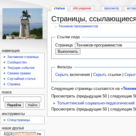
статья
обсуждение
просмотр
истор
Страницы, ссылающиеся
←
Техников-программистов
Ссылки сюда
Страница:
навигация
Заглавная страница
Сообщество
Фильтры
Текущие события
Свежие правки
Скрыть
включения |
Скрыть
ссылки |
Скрыт
Случайная статья
Справка
Следующие страницы ссылаются на «
Техни
поиск
Просмотреть (предыдущие 50 | следующие 50
Тольяттинский социально-педагогический
Просмотреть (предыдущие 50 | следующие 50
инструменты
Спецстраницы
наши друзья