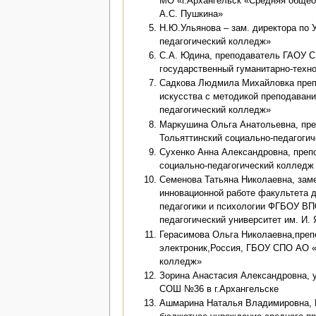
МО «г.Архангельск «Средняя обще
А.С. Пушкина»
Н.Ю.Ульянова – зам. директора по
педагогический колледж»
С.А. Юдина, преподаватель ГАОУ 
государственный гуманитарно-техн
Садкова Людмила Михайловка преп
искусства с методикой преподаван
педагогический колледж»
Маркушина Ольга Анатольевна, пр
Тольяттинский социально-педагоги
Сухенко Анна Александровна, пре
социально-педагогический колледж
Семенова Татьяна Николаевна, заме
инновационной работе факультета 
педагогики и психологии ФГБОУ ВП
педагогический университет им. И. 
Герасимова Ольга Николаевна,преп
электроник,Россия, ГБОУ СПО АО «
колледж»
Зорина Анастасия Александровна, 
СОШ №36 в г.Архангельске
Ашмарина Наталья Владимировна, 