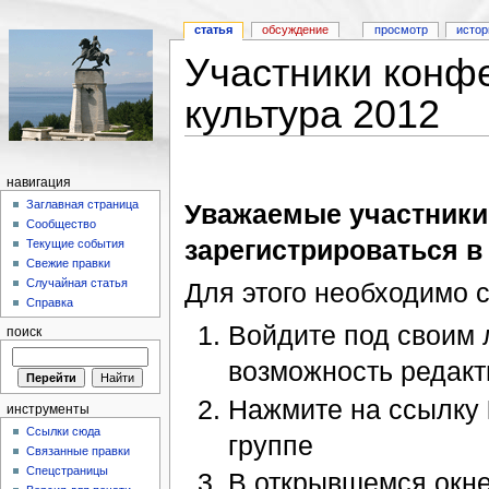
статья
обсуждение
просмотр
истор
Участники конф
культура 2012
навигация
Заглавная страница
Уважаемые участники
Сообщество
зарегистрироваться в
Текущие события
Свежие правки
Случайная статья
Для этого необходимо 
Справка
Войдите под своим 
поиск
возможность редакт
Нажмите на ссылку
инструменты
Ссылки сюда
группе
Связанные правки
Спецстраницы
В открывшемся окне