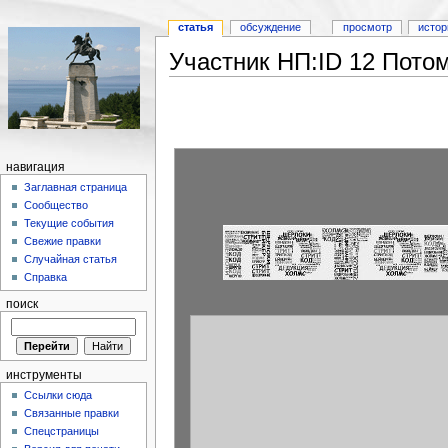
статья
обсуждение
просмотр
истор
Участник НП:ID 12 Пото
навигация
Заглавная страница
Сообщество
Текущие события
Свежие правки
Случайная статья
Справка
поиск
инструменты
Ссылки сюда
Связанные правки
Спецстраницы