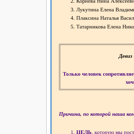
Корнева Нина Алексеев
Лукутина Елена Влади
Плаксина Наталья Васи
Татарникова Елена Ник
Девиз
Только человек сопротивляе
хоч
Причина, по которой наша ком
ЦЕЛЬ
, которую мы пос