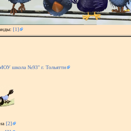
манды:
[1]
МОУ школа №93" г. Тольятти
вна
[2]