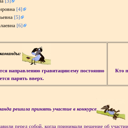
на
[3]
мировна
[4]
льевна
[5]
олаевна
[6]
 команды:
тся направлению гравитации:ему постоянно
Кто п
ется парить вверх.
анда решила принять участие в конкурсе
тавили перед собой, когда принимали решение об участи