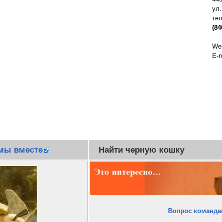
ул.
те
(84
Web
E-m
мы вместе
Найти черную кошку
Вопрос команд