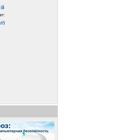
ет:
)