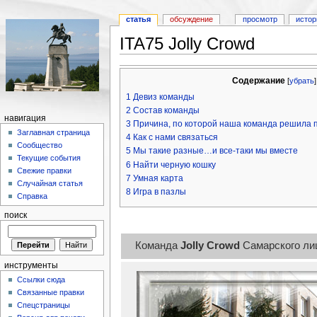
статья
обсуждение
просмотр
истор
ITA75 Jolly Crowd
Содержание
[
убрать
1
Девиз команды
2
Состав команды
навигация
3
Причина, по которой наша команда решила п
Заглавная страница
4
Как с нами связаться
Сообщество
5
Мы такие разные…и все-таки мы вместе
Текущие события
6
Найти черную кошку
Свежие правки
7
Умная карта
Случайная статья
8
Игра в пазлы
Справка
поиск
Девиз команды
Команда
Jolly Crowd
Самарского ли
инструменты
Ссылки сюда
Связанные правки
Спецстраницы