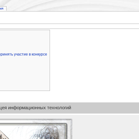
ия
]
ринять участие в конкурсе
цея информационных технологий