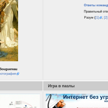
Ответы команд
Правильный отв
Разум (
[1]
,
[2]
 Bouguereau
 фотография
Игра в пазлы