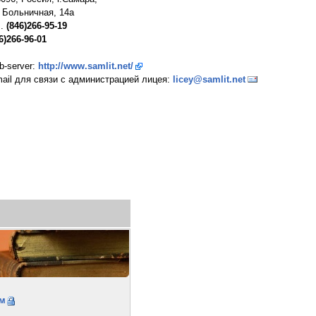
 Больничная, 14а
л.
(846)266-95-19
6)266-96-01
-server:
http://www.samlit.net/
ail для связи с администрацией лицея:
licey@samlit.net
ам