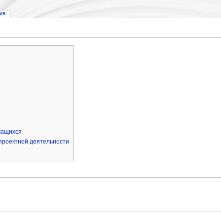
ия
чащихся
проектной деятельности