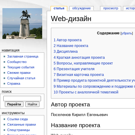
статья
обсуждение
просмотр
истор
Web-дизайн
Содержание
[
убрать
]
1
Автор проекта
2
Название проекта
навигация
3
Дисциплина
Заглавная страница
4
Краткая аннотация проекта
Сообщество
5
Вопросы, направляющие проект
Текущие события
6
Презентация учителя
Свежие правки
7
Визитная карточка проекта
Случайная статья
8
Пример продукта проектной деятельности у
Справка
9
Материалы по сопровождению и поддержке 
поиск
10
Проекты с аналогичной тематикой
Автор проекта
инструменты
Поселенов Кирилл Евгеньевич
Ссылки сюда
Название проекта
Связанные правки
Спецстраницы