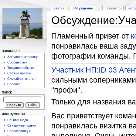
статья
обсуждение
просмотр
исто
Обсуждение:Учас
Пламенный привет от
к
понравилась ваша заду
навигация
фотографии команды. П
Заглавная страница
Сообщество
Участник НП:ID 03 Аген
Текущие события
Свежие правки
сильными соперниками.
Случайная статья
Справка
"профи".
поиск
Только для названия в
Вас приветствует кома
инструменты
Ссылки сюда
понравилась визитка в
Связанные правки
Спецстраницы
выполнено. Очень инте