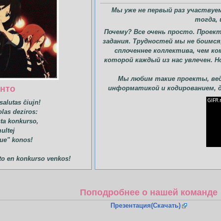
Мы уже не первый раз участвуе
тогда, 
Почему? Все очень просто. Проек
задания. Трудностей мы не боимся
сплоченнее коллектива, чем ком
которой каждый из нас увлечен. Н
Мы любим такие проекты, вед
анто
информатикой и кодированием, 
salutas ĉiujn!
olas deziros:
sta konkurso,
ultej
ие" konos!
 to en konkurso venkos!
Поподробнее о нашей команде
Презентация(Скачать)