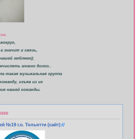
ки.
вокруг,
 а значит и связь,
нашей эмблеме);
речислять можно долго..
ла такая музыкальная группа
команду, изъяв из их
ние нашей команды.
ние
й №19 г.о. Тольятти (сайт)