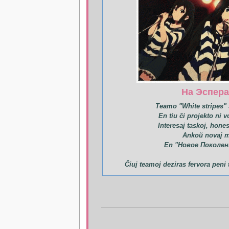
На Эспер
Teamo "White stripes" 
En tiu ĉi projekto ni v
Interesaj taskoj, hone
Ankoй novaj m
En "Новое Поколен
Ĉiuj teamoj deziras fervora peni