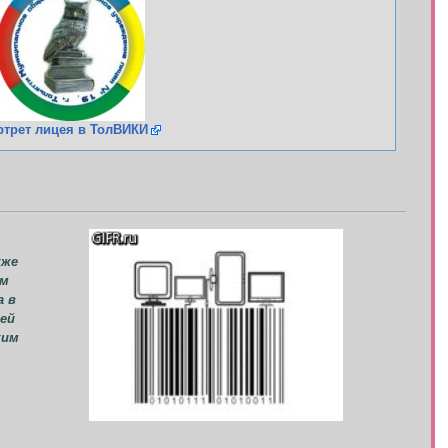
ртрет лицея в ТолВИКИ
кже
им
а в
шей
ким