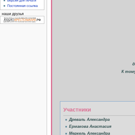
Версия для печати
Постоянная ссылка
наши друзья
д
К том
Участники
Древаль Александра
Ермакова Анастасия
Меркель Александра