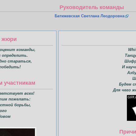
Руководитель команды
Батижевская Светлана Леодоровна
е жюри
 оценит команды,
Whi
 определить.
Танцу
дно стараться,
Шифр
победить!
И науч
Азб
Ш
м участникам
Будем с
Для чего ж
иветствует всех!
тим пожелать:
естной борьбы,
ого
Новом
Причи