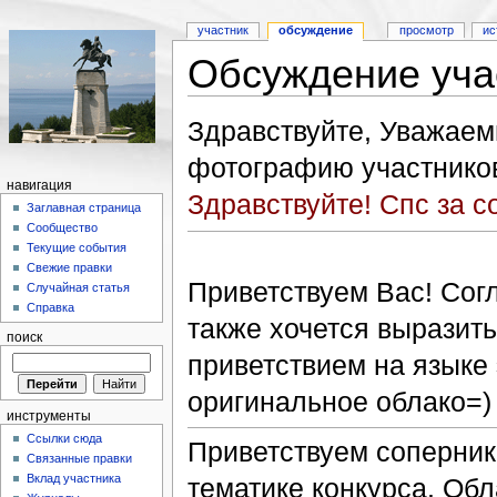
участник
обсуждение
просмотр
ис
Обсуждение уча
Здравствуйте, Уважаем
фотографию участнико
навигация
Здравствуйте! Спс за со
Заглавная страница
Сообщество
Текущие события
Свежие правки
Приветствуем Вас! Со
Случайная статья
Справка
также хочется выразит
поиск
приветствием на языке 
оригинальное облако=
инструменты
Ссылки сюда
Приветствуем соперник
Связанные правки
Вклад участника
тематике конкурса. Обл