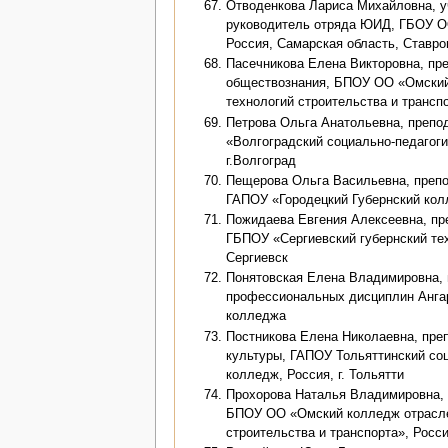
Отводенкова Лариса Михайловна, у
руководитель отряда ЮИД, ГБОУ О
Россия, Самарская область, Ставро
Пасечникова Елена Викторовна, пр
обществознания, БПОУ ОО «Омский
технологий строительства и трансп
Петрова Ольга Анатольевна, препо
«Волгоградский социально-педагоги
г.Волгоград
Пещерова Ольга Васильевна, препо
ГАПОУ «Городецкий Губернский колл
Пожидаева Евгения Алексеевна, пр
ГБПОУ «Сергиевский губернский тех
Сергиевск
Понятовская Елена Владимировна,
профессиональных дисциплин Ангар
колледжа
Постникова Елена Николаевна, пре
культуры, ГАПОУ Тольяттинский со
колледж, Россия, г. Тольятти
Прохорова Наталья Владимировна, 
БПОУ ОО «Омский колледж отрасле
строительства и транспорта», Росси