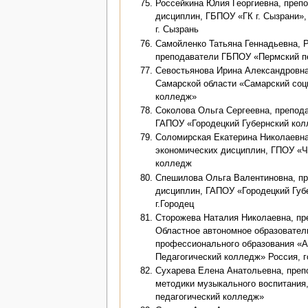
Россейкина Юлия Георгиевна, преп
дисциплин, ГБПОУ «ГК г. Сызрани»,
г. Сызрань
Самойленко Татьяна Геннадьевна, 
преподаватели ГБПОУ «Пермский п
Севостьянова Ирина Александровна
Самарской области «Самарский соц
колледж»
Соколова Ольга Сергеевна, препода
ГАПОУ «Городецкий Губернский колл
Соломирская Екатерина Николаевна
экономических дисциплин, ГПОУ «Ч
колледж
Спешилова Ольга Валентиновна, пр
дисциплин, ГАПОУ «Городецкий Губ
г.Городец
Сторожева Наталия Николаевна, пр
Областное автономное образовател
профессионального образования «А
Педагогический колледж» Россия, 
Сухарева Елена Анатольевна, преп
методики музыкального воспитани
педагогический колледж»