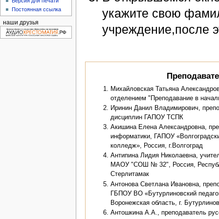
Версия для печати
укажите свою фамил
Постоянная ссылка
наши друзья
учреждение,после э
Преподават
Михайловская Татьяна Александровн
отделением "Преподавание в нача
Иринин Данил Владимирович, преп
дисциплин ГАПОУ ТСПК
Акишина Елена Александровна, пре
информатики, ГАПОУ «Волгоградски
колледж», Россия, г.Волгоград
Антипина Лидия Николаевна, учите
МАОУ "СОШ № 32", Россия, Республ
Стерлитамак
Антонова Светлана Ивановна, преп
ГБПОУ ВО «Бутурлиновский педагог
Воронежская область, г. Бутурлино
Антошкина А.А., преподаватель русс