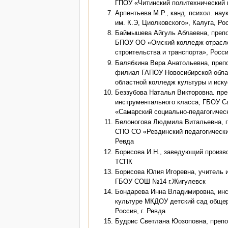
ГПОУ «Читинский политехнический к
Арпентьева М.Р., канд. психол. нау
им. К.Э, Циолковского», Калуга, Ро
Баймышева Айгуль Аблаевна, препо
БПОУ ОО «Омский колледж отрасле
строительства и транспорта», Росси
Балябкина Вера Анатольевна, преп
филиал ГАПОУ Новосибирской обла
областной колледж культуры и иску
Беззубова Наталья Викторовна. пр
инструментального класса, ГБОУ С
«Самарский социально-педагогичес
Белоногова Людмила Витальевна, 
СПО СО «Ревдинский педагогический
Ревда
Борисова И.Н., заведующий произв
ТСПК
Борисова Юлия Игоревна, учитель 
ГБОУ СОШ №14 г.Жигулевск
Бондарева Инна Владимировна, инс
культуре МКДОУ детский сад обще
Россия, г. Ревда
Будрис Светлана Юозоповна, препо