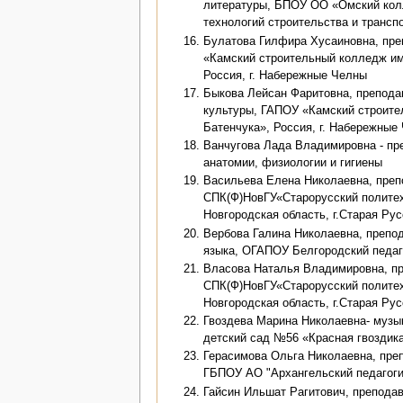
литературы, БПОУ ОО «Омский кол
технологий строительства и транспо
Булатова Гилфира Хусаиновна, пре
«Камский строительный колледж им
Россия, г. Набережные Челны
Быкова Лейсан Фаритовна, препода
культуры, ГАПОУ «Камский строите
Батенчука», Россия, г. Набережные
Ванчугова Лада Владимировна - пр
анатомии, физиологии и гигиены
Васильева Елена Николаевна, преп
СПК(Ф)НовГУ«Старорусский политех
Новгородская область, г.Старая Рус
Вербова Галина Николаевна, препо
языка, ОГАПОУ Белгородский педаг
Власова Наталья Владимировна, п
СПК(Ф)НовГУ«Старорусский политех
Новгородская область, г.Старая Рус
Гвоздева Марина Николаевна- муз
детский сад №56 «Красная гвоздика»
Герасимова Ольга Николаевна, пре
ГБПОУ АО "Архангельский педагоги
Гайсин Ильшат Рагитович, препода