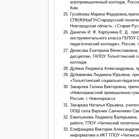
агропромышленный колледж, Россия
Ким.
Гусейнова Марина Фёдоровна,преп
СПК(Ф)НовГУ«Старорусский политех
Новгородская область, г.Старая Рус
Данилин И. Ф. Карпунина Е. Д., пр
инструментального класса ГБПОУ 
педагогический колледж», Россия, г
Денисова Екатерина Вячеславовна,
дисциплин, ГАПОУ Тольяттинский с
колледж
Дубина Людмила Александровна, 
Дубовикова Людмила Юрьевна, пр
«Тольяттинский социально-педагог
Закарлюк Галина Викторовна, пре
«Новочеркасский промышленно-гум
Россия, г. Новочеркасск
Захарова Наталья Юрьевна, учител
ООШ села Верхнее Санчелеево Сам
Емельянова Людмила Валерьевна, з
работе, ГПОУ «Читинский политехн
Епифанцева Виктория Александров
информатики и ИКТ ГПОУ «Читински