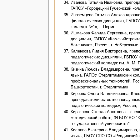
Иванова Татьяна Ивановна, препода
ГАПОУ «Городецкий Губернский колл
Иноземцева Татьяна Александровна
филологических дисциплин, ГБПОУ 
колледж №1», г. Пермь
Ишмакова Фарида Сергеевна, преп
дисциплин, ГАПОУ «Камскийстроит
Батенчука», Россия, г. Набережные
Каленкова Лидия Викторовна, препо
педагогических дисциплин, ГБПОУ 
педагогический колледж им. А. М. Г
Кизина Любовь Владимировна, преп
языка, ГАПОУ Стерлитамакский кол
профессиональных технологий, Рос
Башкортостан, г. Стерлитамак
Киреева Ольга Владимировна, Клес
преподаватели естественнонаучных
педагогический колледж», Россия, г
Киракосян Стелла Ашотовна – специ
методической работе, ФГБОУ ВО "
государственный университет"
Кислова Екатерина Владимировна, 
языка, ГБОУ СПО СО «Ревдинский 