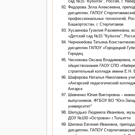
сад №15 "Кубэлэк", Россия, г. Наб
Федорова Элла Алексеевна, препо
дисциплин, ГАПОУ Стерлитамакский
профессиональных технологий, Рос
Башкортостан, г. Стерлитамак
Хусаенова Гузелия Рахимяновна, 
«Детский сад №15 "Кубэлэк", Росси
Чернонебова Татьяна Константиновн
дисциплин ГАПОУ «Городецкий Губер
Городец
Чеснокова Оксана Владимировна, п
обществознания ГАОУ СПО «Набере
строительный колледж имени Е.Н. 
Шаферова Наталья Николаевна учи
«Ангарский педагогический колледж,
Ангарск
Шевченко Юлия Викторовна – инжен
выпускников, ФГБОУ ВО "Юго-Запа
университет"
Шелудько Людмила Ивановна, муз
ДОУ №100 «Островок» г.Тольятти
Шилина Евгения Ивановна, препода
дисциплин, ГАПОУ Стерлитамакский