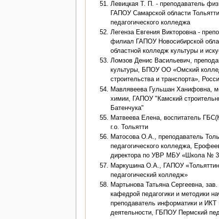
Левицкая Т. П. - преподаватель физ
ГАПОУ Самарской области Тольятти
педагогического колледжа
Легенза Евгения Викторовна - преп
филиал ГАПОУ Новосибирской обла
областной колледж культуры и искус
Ломзов Денис Васильевич, препода
культуры, БПОУ ОО «Омский колле
строительства и транспорта», Росси
Мавлявеева Гульшан Ханифовна, ме
химии, ГАПОУ "Камский строительн
Батенчука"
Матвеева Елена, воспитатель ГБС(
г.о. Тольятти
Матосова О.А., преподаватель Толь
педагогического колледжа, Ерофеев
директора по УВР МБУ «Школа № 3» 
Маркушина О.А., ГАПОУ «Тольяттин
педагогический колледж»
Мартынова Татьяна Сергеевна, зав.
кафедрой педагогики и методики на
преподаватель информатики и ИКТ
деятельности, ГБПОУ Пермский пе