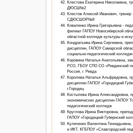
Клестова Екатерина Николаевна, т
ДЮСШ№2
Клестов Алексей Иванович, тренер
СДЮСШОР№8
Коваленко Ирина Григорьевна - педа
филиал ГАПОУ Новосибирской обла
областной колледж культуры и иску
Кондратьева Ирина Сергеевна, пре
дисциплин, ГАПОУ Самарской облас
социально-педагогический колледж
Коровина Наталья Анатольевна, за
РСО, ГБОУ СПО СО «Ревдинский пе
Россия, г. Ревда
Королева Наталья Альфредовна, пр
дисциплин ГАПОУ «Городецкий Губе
г.Городец
Костылева Ирина Александровна, п
экономических дисциплин ГАПОУ То
педагогический колледж
Круглова Ирина Викторовна, препод
ГАПОУ «Городецкий Губернский колл
Куличенко Валентина Геннадьевна,
и ИКТ, КГБПОУ «Славгородский пед