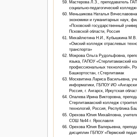
Мастерова Л.З., преподаватель ГА
социально-педагогический колледж
Меньшикова Наталья Вячеславовна
экономики и гуманитарных наук, 
«Псковский государственный универ
Псковской области, Россия
Михайлютина Н.И., Кубышкина М.В
«Омский колледж отраслевых техно
транспорта»
Мокрова Ольга Рудольфовна, препо
языка, ГАПОУ «Стерлитамакский ко
профессиональных технологий», Ро
Башкортостан, г.Стерлитамак
Москвитина Лариса Васильевна, уч
информатики, ГБПОУ ИО «Ангарский
Россия, г. Ангарск, Иркутская облас
Опалева Ирина Викторовна, препод
Стерлитамакский колледж строите
технологий, Россия, Республика Ба
Орехова Юлия Михайловна, учитель
СОШ №44 г. Ярославля
Орехова Юлия Валерьевна, препод
дисциплин ГБПОУ «Пермский педаг