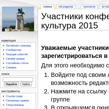
статья
обсуждение
просмотр
истор
Участники конф
культура 2015
навигация
Заглавная страница
Уважаемые участники
Сообщество
зарегистрироваться в
Текущие события
Свежие правки
Случайная статья
Для этого необходимо 
Справка
Войдите под своим 
поиск
возможность редакт
Нажмите на ссылку
инструменты
Ссылки сюда
группе
Связанные правки
Спецстраницы
В открывшемся окне