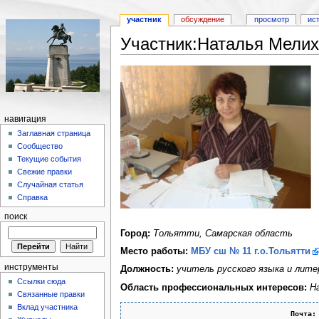
участник
обсуждение
просмотр
ис
Участник:Наталья Мели
навигация
Заглавная страница
Сообщество
Текущие события
Свежие правки
Случайная статья
Справка
поиск
Город:
Тольятти, Самарская область
Место работы:
МБУ сш № 11 г.о.Тольятти
инструменты
Должность:
учитель русского языка и лит
Ссылки сюда
Область профессиональных интересов:
Н
Связанные правки
Вклад участника
Почта: