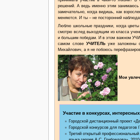
принимать участие в чьей-то Жизни? В 
решений. А ведь именно этим занимаюсь 
замечательно, когда видишь, как взросле
меняются. И ты – не посторонний наблюдат
Люблю школьные праздники, когда цветы 
смотрю вслед выходящим из класса учени
и большим победам. И в этом важном УЧИ
самом слове
УЧИТЕЛЬ
уже заложены о
Михайлович, а я не побоюсь перефразиров
Мои увлеч
Участие в конкурсах, интересных
Городской дистанционный проект «Де
Городской конкурсов для педагогов IT
Третий открытый профессиональный 
языка героев А.С. Грибоедова». 2010-